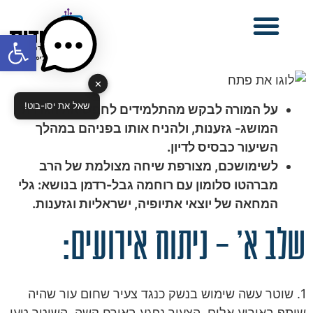
פתח סרגל
✕
שאל את יסו-בוט!
על המורה לבקש מהתלמידים לחפש את הגדרת
המושג- גזענות, ולהניח אותו בפניהם במהלך
השיעור כבסיס לדיון.
לשימושכם, מצורפת שיחה מצולמת של הרב
מברהטו סלומון עם רוחמה גבל-רדמן בנושא: גלי
המחאה של יוצאי אתיופיה, ישראליות וגזענות.
שלב א' – ניתוח אירועים:
1. שוטר עשה שימוש בנשק כנגד צעיר שחום עור שהיה
שותף באירוע אלים. הצעיר נפגע באורח קשה. השוטר טען