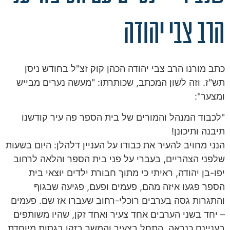
הרב צבי יהודה
כתב מורנו הרב צבי יהודה הכהן קוק זצ"ל בחודש ניסן
תש"ז. וזה לשון המכתב, שכותרתו: "מעשה נערים מבייש
ומצער":
"לכבוד המנהל והמורים של בית הספר פה עיר קודשנו
תיבנה ותיכונן!
הנני מחויב להעיר את כבודו על העניין דלהלן: היום בשעות
שלפני הצהריים, בעברי על פני בית הספר והלאה לרחוב
יפו-בן יהודה, ראיתי כי מתוך חבורת ילדים יוצאי בית
הספר פגעו איזה מהם, פעמים ופעם, פגיעה שבגוף
והתגרות גסה בערבים רוכלי-רחוב שעברו אז שם. פעמים
– יחד בשני הערבים אחד צעיר ואחד זקן, שהיו משותפים
בעניינם כנראה, התחל בצעיר והמשך בזקן בגסות מיוחדת.