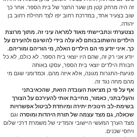
זה היה מרחק קטן מן שער החצר של בית הספר. אחר כך
שוב בצעיר אחד, במדרכת רחוב יפו לצד תחילת רחוב בן
יהודה.
נצטערתי ונתביישתי מאוד למראה עיני זה. מתוך מרוצת
הילדים והשתובבותם לא עלה בידי להשיגם ולהעירם על
כך. איני יודע מי הם הילדים האלה, מי הוריהם ומוריהם.
יודע אני רק זה, שהם היו יוצאי בית הספר. לא כולם, לא כל
חבורת הילדים יוצאי בית הספר, עסקו באותה
פגיעת-התגרות מגונה, אלא איזה מהם. וכמדומני שגם מי
מהם מחה נגד זה.
אף על פי כן מציאות העובדה הזאת, שהכאיבתני
והעליבתני, כאמור, מחייבת אותי להעירכם על הצורך
בשימת-לב חינוכית יתירה ומיוחדת לביטול אפשרויות
שכאלה, גם מצד עצמה של תורת היהדות ומוסרה
וגם
מצד הערך המעשי היישובי והמדיני של משמרת דרכי שלום
ויחסי שכנים.