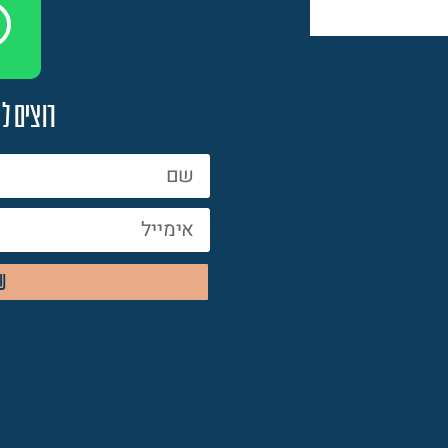
רוצים ל
ש