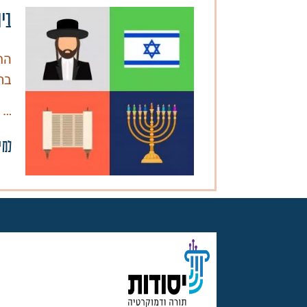
בי
הח
בת
…
למי