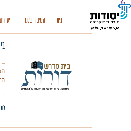
בית
הסיפור שלנו
יסודות 
בית
בי
המ
הת
…
למי