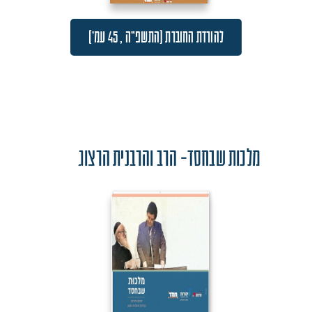
להורדת החוברת (התשפ"ה , 45 עמ')
מלכות שבחסד- הרב והרבנית הרצוג