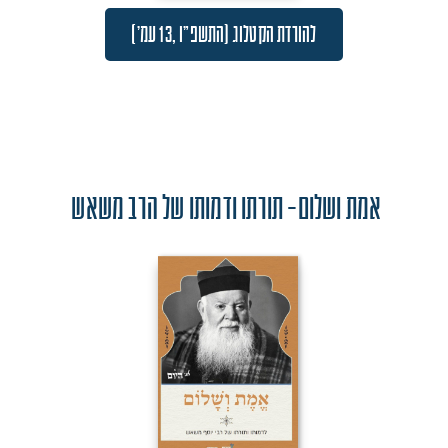
להורדת הקטלוג (התשפ"ו ,13 עמ')
אמת ושלום- תורתו ודמותו של הרב משאש