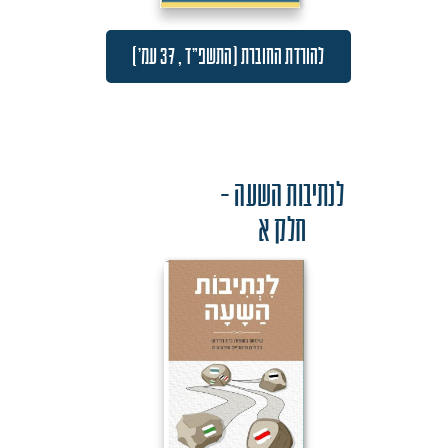
להורדת החוברת (התשפ"ד , 37 עמ')
לנתיבות השעה -
חלק א