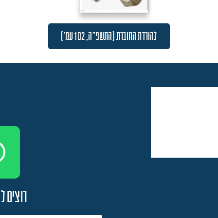
להורדת החוברת (התשפ"ה, 102 עמ')
רוצים ל