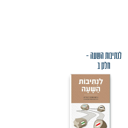
לנתיבות השעה -
חלק ב