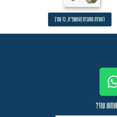
להורדת החוברת (התשפ"ה, 72 עמ')
שמוע עוד?