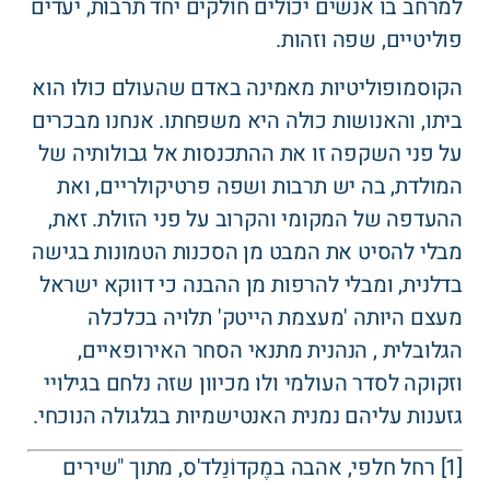
למרחב בו אנשים יכולים חולקים יחד תרבות, יעדים
פוליטיים, שפה וזהות.
הקוסמופוליטיות מאמינה באדם שהעולם כולו הוא
ביתו, והאנושות כולה היא משפחתו. אנחנו מבכרים
על פני השקפה זו את ההתכנסות אל גבולותיה של
המולדת, בה יש תרבות ושפה פרטיקולריים, ואת
ההעדפה של המקומי והקרוב על פני הזולת. זאת,
מבלי להסיט את המבט מן הסכנות הטמונות בגישה
בדלנית, ומבלי להרפות מן ההבנה כי דווקא ישראל
מעצם היותה 'מעצמת הייטק' תלויה בכלכלה
הגלובלית , הנהנית מתנאי הסחר האירופאיים,
וזקוקה לסדר העולמי ולו מכיוון שזה נלחם בגילויי
גזענות עליהם נמנית האנטישמיות בגלגולה הנוכחי.
[1] רחל חלפי, אהבה במֶקדוֹנַלד'ס, מתוך "שירים