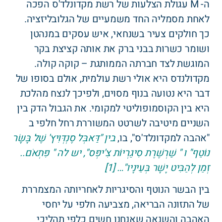
ה- M עגולת הצלעות של רשת מקדונלד'ס הפכה
לאחת מסמליה החד משמעיים של הגלובליזציה.
כך חולקים צעיר בשנחאי, איש עסקים במנהטן
ושומר כשרות בבני ברק את אותה קציצת בקר
המוגשת לצד חברתה הממותגת – קוקה קולה.
מקדולנדס היא אולי רשת עולמית, אולם בסופו של
דבר היא נטועה בנוף מסוים, ולפיכך לנצח מהלכת
היא בין הקוסמופוליטי למקומי. את הגבול הדק בין
השניים מיטיבה לשרטט המשוררת רחל חלפי ב
"אהבה למקדונלד'ס", בו,
בין "דַּאבְּל סֶנְדְּוִיץ' שֶׁל בָּשָׂר
נוֹטֵף" ו " שַׁרְשֶׁרֶת סִיגַרְיוֹת צִ'יפְּס", יש לה " פִּתְאֹם..
זְמַן לְהַבִּיט יָשָׁר בְּעֵינָיו"… [1]
בין הבשר הנוטף והסיגריות לאחריותה המצמררת
של התזונה הבריאה, מצביעה חלפי על יחסי
האהבה והשנאה שאנחנו חשים כלפי תהליכי