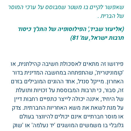
שאפשר לקיים בו משטר שמבוסס על ערכי המוסר
של הברית .
(אליעזר שביד,' הפילוסופיה של התנ"ך כיסוד
תרבות ישראל, עמ' 81)
פירושו זה מתאים לאסכולת חשיבה קהילתנית, או
'קומוניטרית', שהתפתחה במחשבה המדינית בדור
האחרון. מייקל סנדל, אחד ההוגים המובילים בזרם
זה, סבור, כי תרבות המבוססת על זכויות ותועלת
של היחיד, איננה יכולה לייצר כתפיים רחבות דיין
על מנת לשאת את משא האחריות החברתית. צדק
או מוסר חברתיים אינם יכולים להיווצר בעולם
גלובלי בו משמשים המושגים 'יד נעלמה' או 'שוק