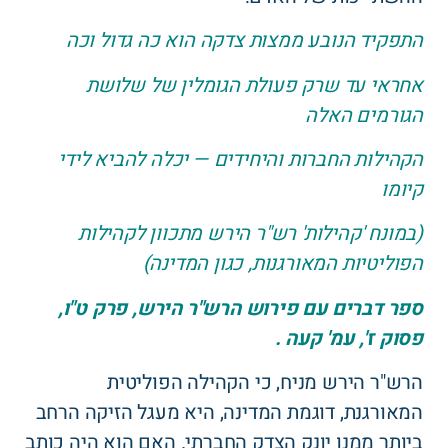
התפקיד הנובע ממצות צדקה הוא כה גדול וכה
אחראי עד שרק פעולת הגומלין של שלושת
הגורמים האלה
הקהילות החברות והיחידים — יכלה להביא לידי
קיומו
(במונח 'קהילות' רש"ר הירש מתכוון לקהילות
הפוליטיות המאורגנות, כגון המדינה)
ספר דברים עם פירוש הרש"ר הירש, פרק ט"ו,
פסוק ז', עמ' קעה .
הרש"ר הירש מניח, כי הקהילה הפוליטית
המאורגנת, דוגמת המדינה, היא מעגל הזיקה הרחב
ביותר ממנו יונק הצדק החברתי. האם הוא היה כותב