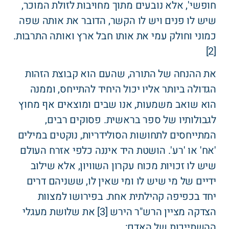
חופשי', אלא נובעים מתוך מחויבות לזולת המוכר,
שיש לו פנים ויש לו הקשר, הדובר את אותה שפה
כמוני וחולק עמי את אותו חבל ארץ ואותה התרבות.
[2]
את ההנחה של התורה, שהעם הוא קבוצת הזהות
הגדולה ביותר אליו יכול היחיד להתייחס, וממנה
הוא שואב משמעות, אנו שבים ומוצאים אף מחוץ
לגבולותיו של ספר בראשית. פסוקים רבים,
המתייחסים לתחושות הסולידריות, נוקטים במילים
'אח' או 'רע'. הושטת היד איננה כלפי אזרח העולם
שיש לו זכויות מכוח עקרון השוויון, אלא שילוב
ידיים של מי שיש לו ומי שאין לו, ששניהם דרים
יחד בכפיפה קהילתית אחת. בפירושו למצוות
הצדקה מציין הרש"ר הירש [3] את שלושת מעגלי
ההשתייכות של האדם: