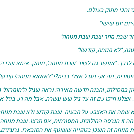
י והכי מתוק בעולם.
-יום יום שישי"
מחר שבת מחר שבת שבת מנוחה"
ה, "לא מנוחה, קודש!!"
לרכך. "אפשר גם לשיר 'שבת מנוחה', מותק. אימא שלי הי
יטורית. מה אני מגדל אצלי בבית?! "לאאאא מנוחה! קודש!!
ן במסילתו, והבנה חדשה מאירה: נראה שגיל ה"חומרות" וה
 אצלנו חיכו עם זה עד גיל שש-עשרה. אבל מה רע בגיל א
יא שמה את האצבע על הבעיה. שבת קודש ולא שבת מנוח
 זו הגרסה החילונית. המסורתית, אם תרצו. שבת מנוחה ז
 מנוחה זה השכן בגופייה ששוטף את הסובארו. גרעינים. 