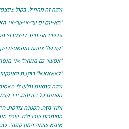
והנה זה מתחיל, בקול צפצפנ
"הא-יום ים שי-אי-שי-אי, הא
עכשיו אני חייב להצטרף: 
"קודש!" צווחת הפנאטית הקטנ
"אפשר גם מנוחה" אני מנסה 
"לאאאאא!" רוקעת האינקוויז
והנה פתאום גולש לו האסימו
הקמים על הוריהם, ירד קצת.
וחוץ מזה, הקטנה צודקת. ה
החומרות שבעולם. שבת מנוחה
אימא שותה המון קפה". שבת