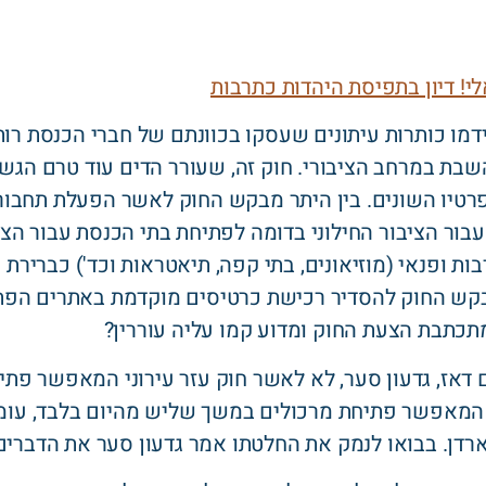
אלי! דיון בתפיסת היהדות כתרבות
מו כותרות עיתונים שעסקו בכוונתם של חברי הכנסת רות
שבת במרחב הציבורי. חוק זה, שעורר הדים עוד טרם הג
לפרטיו השונים. בין היתר מבקש החוק לאשר הפעלת תחבורה
בור הציבור החילוני בדומה לפתיחת בתי הכנסת עבור הצי
ת ופנאי (מוזיאונים, בתי קפה, תיאטראות וכד') כבריר
בקש החוק להסדיר רכישת כרטיסים מוקדמת באתרים הפת
מתכתבת הצעת החוק ומדוע קמו עליה עוררין?
שר הפנים דאז, גדעון סער, לא לאשר חוק עזר עירוני המאפשר 
י המאפשר פתיחת מרכולים במשך שליש מהיום בלבד, עומד
דן. בבואו לנמק את החלטתו אמר גדעון סער את הדברים הב