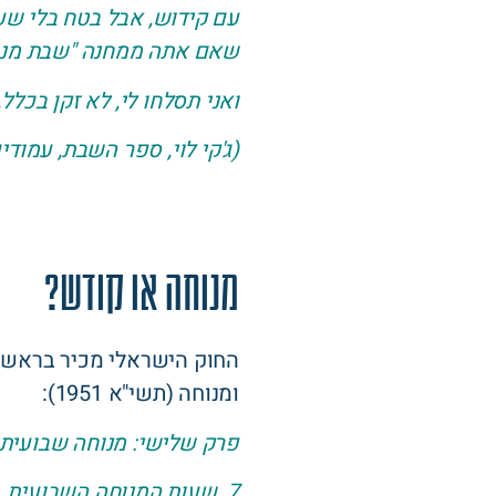
עם קידוש, אבל בטח בלי שע
שאם אתה ממחנה "שבת מנוחה"
ואני תסלחו לי, לא זקן בכלל
(ג'קי לוי, ספר השבת, עמודים 324-325, פורסם לראשונה בביטאון 'ארץ אח
מנוחה או קודש?
החוק הישראלי מכיר בראש 
ומנוחה (תשי"א 1951):
פרק שלישי: מנוחה שבועית
7. שעות המנוחה השבועית