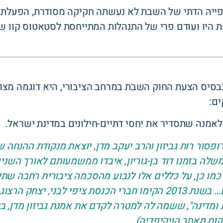
ופייה הדתי של השבת לא נעשתה חקיקה מסודרת, הפעלת 
 היו ועודם פרי של התנהלות המתייחסת לסטאטוס קוו שה
 בבסיס הצעת החוק השבת במרחב הציבורי, היא דוגמה מצו
ים:
לאמנה שתסדיר את יחסי דתיים-חילונים במדינת ישראל.
ופסור רות גביזון והרב יעקב מדן, יוצאת מנקודת ההנחה
משלה בזמנו דוד בן-גוריון, איבדו ממשמעותם לאורך השנים
מו כן, על כללים אלו לנבוע מהסכמה ציבורית רחבה שתיו
מאבקים פוליטיים וחברתיים… בשנת 2013 הקימו חברי הכנסת ציפי לבני
מדינה", ששמה לה למטרה לקדם את אמנת גביזון מדן, בין 
קוח מאתר הויקיפדיה)