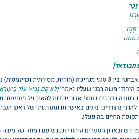
 זָכָה
רָנוּ
פָּנָיו
מִמֶּנּוּ
ּ
ם מבגדאד]
לאחר שבפרק הקודם זיהינו אבחנה בין 3 סוגי מנהיגות (חוקית, מסורת
היהודי משה רבנו שעליו נאמר
"וְלֹא קָם נָבִיא עוֹד בְּיִשְׂרָא
 בתורה בדרכים שונות אשר יכולות להאיר על מנהיגותו מ
 להדגיש צדדים שונים באישיותו ומנהיגותו של ראש הנב
קופת החיים בה פעלו.
דרש ובארון הספרים היהודי ונפגש עם דמותו של משה רב