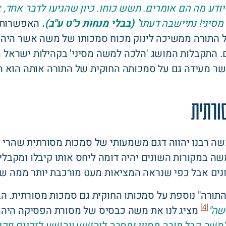
דע מה הם אומרים. תשש כוחו. כיון שהגיעו לדבר אחד, אמר
סיני! נתיישבה דעתו"
(בבלי מנחות כ"ט ע"ב).
האפשרות 
 התורה ממשיכה לינוק מכוח סמכותו של משה אשר היה ז
 התקבלות המושג 'הלכה למשה מסיני' בקהילות ישראל 
 מעידה גם על סמכותה החוקית של התורה אותה הוא הור
ורתית
משה רבנו יהווה דגם משמעותי של סמכות מסורתית שהרי ה
משה במקורות השונים יהיה דומה ליחס אותו קיבלו ומקבל
ונים אבל כפי שנראה המציאות מעט מורכבת יותר ממה ש
התורה" נוספת על סמכותו החוקית גם סמכות מסורתית. ה
[4]
שה"
מציג לנו את משה כבסיס של מסורת הפסיקה היהודי
"מֹשֶׁה קִבֵּל תּוֹרָה מִסִּינַי,וּמְסָרָהּ לִיהוֹשֻׁעַ,וִיהוֹשֻׁעַ לִזְקֵנִים,וּזְק