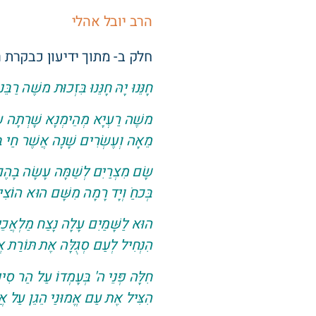
הרב יובל אהלי
חלק ב- מתוך ידיעון כבקרת ר
חָנֵּנוּ יָהּ חָנֵּנוּ בִּזְכוּת משֶׁה רַבֵּנו
משֶׁה רַעְיָא מְהֵימְנָא שָׁרְתָה עָ
מֵאָה וְעֶשְׂרִים שָׁנָה אֲשֶׁר חַי בְּ
שָׂם מִצְרַיִם לְשַׁמָּה עָשָׂה בָהֶ
בְּכחַֹ וְיָד רָמָה מִשָּׁם הוּא הוֹצִי
הוּא לַשָּׁמַיִם עָלָה נָצַח מַלְאֲכֵ
הִנְחִיל לְעַם סְגֻלָּה אֶת תּוֹרַת אֱ
חִלָּה פְּנֵי ה' בְּעָמְדוֹ עַל הַר סִינ
הִצִּיל אֶת עַם אֱמוּנַי הֵגֵן עַל אֲב