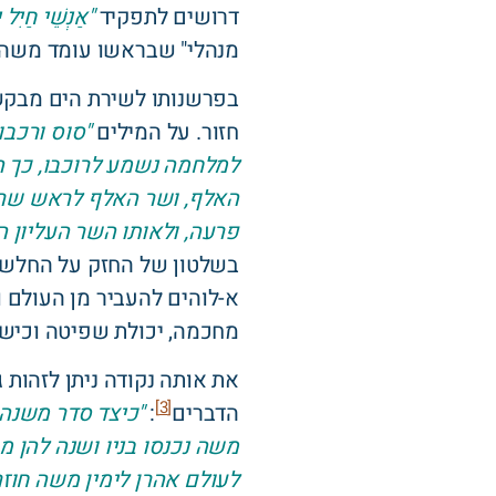
דרושים לתפקיד
"אַנְשֵׁי חַיִל
מנהלי" שבראשו עומד משה ר
בפרשנותו לשירת הים מבק
חזור. על המילים
"סוס ורכבו
למלחמה נשמע לרוכבו, כך ה
האלף, ושר האלף לראש שרי 
פרעה, ולאותו השר העליון 
בשלטון של החזק על החלש, 
א-לוהים להעביר מן העולם 
מחכמה, יכולת שפיטה וכישו
את אותה נקודה ניתן לזהות
[3]
הדברים
:
"כיצד סדר משנה
משה נכנסו בניו ושנה להן מ
לעולם אהרן לימין משה חוזר