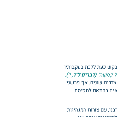
ית וכריזמטית) נבקש כעת ללכת בעקבותיו
ֵל כְּמֹשֶׁה"
(דברים ל"ד, י')
.
צדדים שונים. אף פרשני
יאים בהתאם לתפיסת
נו, עם צורות המנהיגות