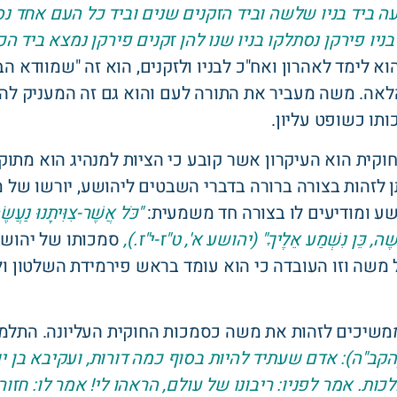
ה ביד בניו שלשה וביד הזקנים שנים וביד כל העם אחד 
ניו פירקן נסתלקו בניו שנו להן זקנים פירקן נמצא ביד ה
א לימד לאהרון ואח"כ לבניו ולזקנים, הוא זה "שמוודא 
לאה. משה מעביר את התורה לעם והוא גם זה המעניק ל
תו כשופט עליון.
וקית הוא העיקרון אשר קובע כי הציות למנהיג הוא מתוק
ן לזהות בצורה ברורה בדברי השבטים ליהושע, יורשו של 
שע ומודיעים לו בצורה חד משמעית:
"כֹּל אֲשֶׁר-צִוִּיתָנוּ נַעֲשֶׂ
ֶׁה, כֵּן נִשְׁמַע אֵלֶיךָ"
(יהושע א', ט"ז-י"ז.),
סמכותו של יהושע
שה וזו העובדה כי הוא עומד בראש פירמידת השלטון ולא
 ממשיכים לזהות את משה כסמכות החוקית העליונה. התלמ
קב"ה): אדם שעתיד להיות בסוף כמה דורות, ועקיבא בן י
כות. אמר לפניו: ריבונו של עולם, הראהו לי! אמר לו: חזו