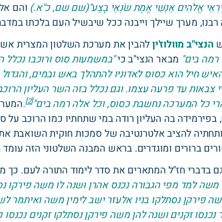
 יִרְאֵי אֱלֹהִים אַנְשֵׁי אֱמֶת שֹׂנְאֵי בָצַע"(שם שם, כ"א.)
והם אלו
בנו, מערך שיילך וייבנה ככל שיבשיל העם בלכתו במדבר
ש
הנצי"ב מוולוז'ין
להבין את מערכת השלטון המצרית אשר 
 רמה בים"
מבאר הנצי"ב כי
"במשמעות סוס ורוכבו נכלל ה
איש חיל הוא כסוס לאדוניו להתהלך באש ובמים, והגדול 
צבאות עד פרעה עצמו. וגם נכלל בזה השר העליון הרוכ
[2]
הרי כל המערכה נחשבת כסוס, וכל אלה רמה בים"
.
המערכ
בפירמידה בה העליון רודה במי שתחתיו כמו הרוכב על ס
ותחתיה להציב אלטרנטיבה של סמכות חוקית השואבת את 
רים ברורים ומוגדרים. בראש המבנה השלטוני הזה עומד 
 גם בדברי חז"ל המתארים את סדר לימוד התורה לעם. כך 
 משה למד מפי הגבורה נכנס אהרן ושנה לו משה פירקו נ
שה פירקן נסתלקו בניו אלעזר ישב לימין משה ואיתמר לש
 נכנסו זקנים ושנה להן משה פירקן נסתלקו זקנים נכנסו