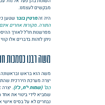
השונות בהן פעל אל מול עם 
מבקשים לעצמנו.
היה זה
מרטין בובר
שטען כי
התורה. מקורות אחרים אינם 
מפרשנות חז"ל לאורך ההיסטו
ניתן לזהות בדברים אלו קווי
משה רבנו כסמכות חו
משה הוא בראש ובראשונה מ
יצרה מערכת היררכית שהתנה
הֵם"
(שמות י"ח, כ"ו)
.
יצרה א
שמביא לידי ביטוי את אחד 
נבחרים לא על בסיס אישי א