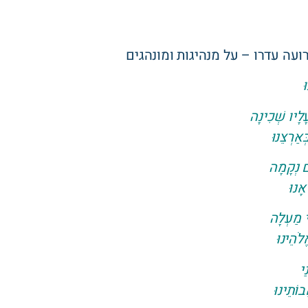
ועה עדרו – על מנהיגות ומונהגים
ּ
לָיו שְׁכִינָה
אַרְצֵנוּ
ם נְקָמָה
אָנוּ
י מַעְלָה
לֹהֵינוּ
ַי
וֹתֵינוּ