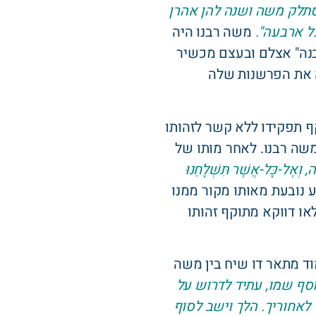
נסתלק משה ושנה להן אהרן
כל ארבעה".
משה רבנו היה
הבנה" אצלם ובעצם מכשיר
ה את הפרשנות שלה
ף תפקידו ללא קשר לזהותו
משה רבנו. לאחר מותו של
ה, וְאֶל-כָּל-אֲשֶׁר תִּשְׁלָחֵנוּ
 נובעת מאותו מקור ממנו
ו דווקא מתוקף זהותו
וד מתאר דו שיח בין משה
וסף שמו, עתיד לדרוש על
ר לאחוריך. הלך וישב לסוף