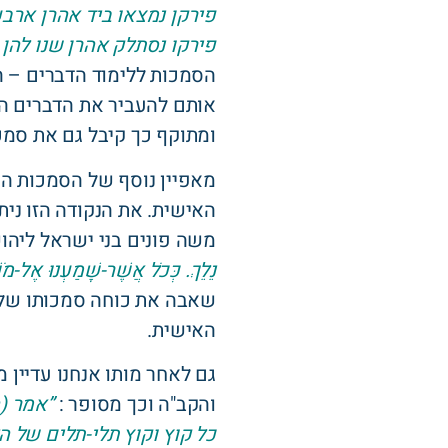
פירקן נמצאו ביד אהרן ארבע
פירקו נסתלק אהרן שנו להן ב
הסמכות ללימוד הדברים – הו
אותם להעביר את הדברים ה
ומתוקף כך קיבל גם את סמכו
מאפיין נוסף של הסמכות הח
האישית. את הנקודה הזו נית
משה פונים בני ישראל ליהו
נֵלֵךְ. כְּכֹל אֲשֶׁר-שָׁמַעְנוּ אֶל-מֹש
שאבה את כוחה סמכותו של מ
האישית.
גם לאחר מותו אנחנו עדיין
והקב"ה וכך מסופר :
”אמר (ה
כל קוץ וקוץ תלי-תלים של הל