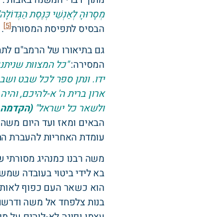
מְסָרוּהָ לְאַנְשֵׁי כְּנֶסֶת הַגְּ
[5]
הבסיס לתפיסת המסורת
.
גם בתיאורו של הרמב"ם לתה
המסירה:
"כל המצוות שניתנ
ידו. ונתן ספר לכל שבט ושב
ארון ברית ה' א-להיכם, והי
ולשאר כל ישראל"
(הקדמה ל
הבאים ומאז ועד היום משה 
עומדת האחריות להעברת התו
משה רבנו כמנהיג מסורתי ש
בא לידי ביטוי בעובדה שמשה
הוא כשאר העם כפוף לאותה 
בנות צלפחד אל משה ודרשו
עצמו ופונה לא-לוהים על מ