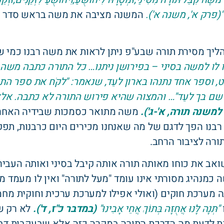
דוֹלָה"(פרק א', משנה א').
המשנה מציבה את משה בראש סדר מ
ליך מסירת תורה שבע"פ ניתן לראות את משה רבנו כמי 
ו לו למשה בסיני – בפירושן ניתנו… כל התורה כתבה משה 
ט, וספר אחד נתנהו בארון לעֵד, שנאמר: "לקֹח את ספר ה
ה שם בך לעֵד"… והמצוה שהיא פירוש התורה לא כתבה. אלא
משנה תורה, א'-ג').
משה מתואר כסמכות שבידיה האחרי
רבנו הפך לדגם של מה שאנחנו מכירים היום כרבנות, תפ
רה לציבור הרחב.
ואב את כוחו מאותה תורה אותה קיבל בסיני ואותה העביר
 כמנהיג מסורתי אינו עומד "מעל לתורה" ואין לו מעמד מ
מערכת חוקים (ואולי אפילו למערכת ערכית וחוקית מחמי
"תְּנָה לָּנוּ אֲחֻזָּה בְּתוֹךְ אֲחֵי אָבִינוּ"
(במדבר כ"ז, ד').
לא רק ש
נת לדעת מה הדרכת התורה במקרה כזה אלא שבעקבות דברי