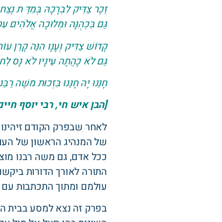
זֵכֶר צַדִּיק לִבְרָכָהּ בְּמִדַּ ת נֶצַח
גַּם בִּכְהֻנָּה וּמְלוּכָה אֱלֹהִים עִטְּ
קָדוֹשׁ צַדִּיק וְעָנָו הִנֵּה קָרַן עוֹר 
גַּם לֹא כָהֲתָה עֵינָיו לֹא נָס לֵחוֹ 
חָנֵּנוּ יָהּ חָנֵּנוּ בִּזְכוּת משֶׁה רַבֵּנו
[הבן איש חי, רבי יוסף חיי
של המנהיג הראשון של העם 
ככל אדם, גם משה רבנו מוצג
התורה לאורך הדורות ביקשו
עולמם ומתוך התכתבות עם ת
בפרק זה נצא למסע בבית המ