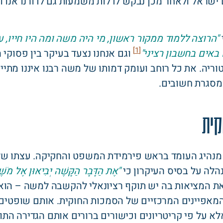
ישראל ולאחר מכן נבקש לדלות משמעות גם לדורנו אנו ול
"הרוצה ללמוד ממקור ראשון, מי היה משה ומה היו חייו, ע
[1]
באים בחשבון רציני"
וגם אנחנו נצעד בעיקר בין פסוקי 
ריה. את כל רוחב ועומק דמותו של משה רבנו איננו מתיי
 מסגרת חשובים.
קית
נהיג העומד בראש פירמידת המשפט והחקיקה. עצתו של
לה על בסיס העיקרון כי
"אֶת הַדָּבָר הַקָּשֶׁה יְבִיאוּן אֶל מֹשֶׁה 
ת המציאות בה יש תוקף רציונאלי להקשבה למשה – הוא
המאפיינים המרכזיים של הסמכות החוקית. אותם שופטים
לא על פי קריטריונים וכישורים ברורים אותם הגדירה הת