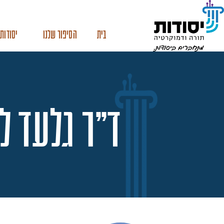
בית
הסיפור שלנו
יסודות 
ד"ר גלעד ל