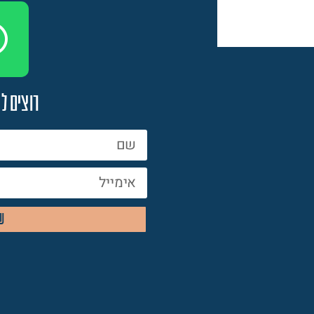
רוצים ל
ש