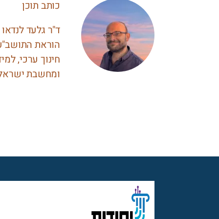
כותב תוכן
ד"ר גלעד לנדאו
הוראת התושב"ע 
חינוך ערכי, למ
ומחשבת ישראל ב