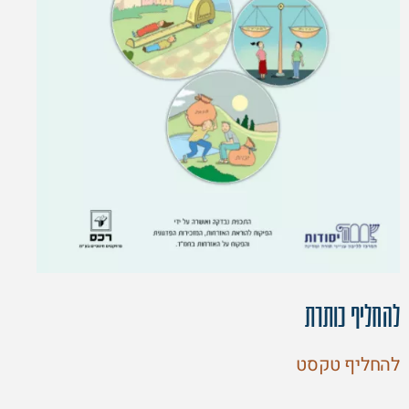
להחליף כותרת
להחליף טקסט